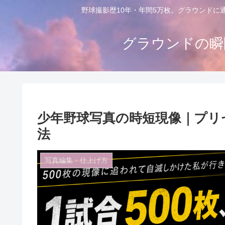
野球撮影歴10年・年間5万枚。グラウンドに
グラウンドの瞬
少年野球写真の時短現像｜プリセ
法
写真編集・仕上げ方