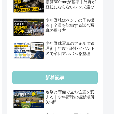
換算300mmが基準｜外野が
豆粒にならないレンズ選び
少年野球はベンチの子も撮
る｜全員を記録する試合写
真の撮り方
少年野球写真のフォルダ管
理術｜年度×日付×イベント
名で卒団アルバムを整理
新着記事
攻撃と守備で立ち位置を変
える｜少年野球の撮影場所
3か所