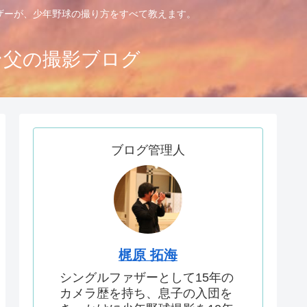
ァザーが、少年野球の撮り方をすべて教えます。
ン父の撮影ブログ
ブログ管理人
梶原 拓海
シングルファザーとして15年の
カメラ歴を持ち、息子の入団を