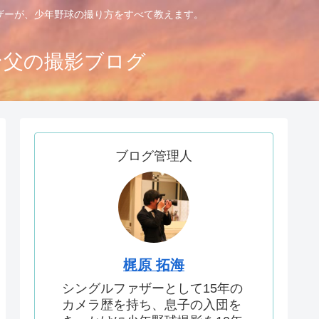
ァザーが、少年野球の撮り方をすべて教えます。
ン父の撮影ブログ
ブログ管理人
梶原 拓海
シングルファザーとして15年の
カメラ歴を持ち、息子の入団を