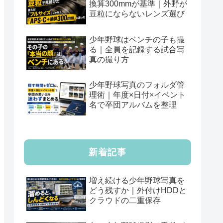
換算300mmが基準｜外野が
豆粒にならないレンズ選び
少年野球はベンチの子も撮
る｜全員を記録する試合写
真の撮り方
少年野球写真のフォルダ管
理術｜年度×日付×イベント
名で卒団アルバムを整理
新着記事
増え続ける少年野球写真を
どう残すか｜外付けHDDと
クラウドの二重保存