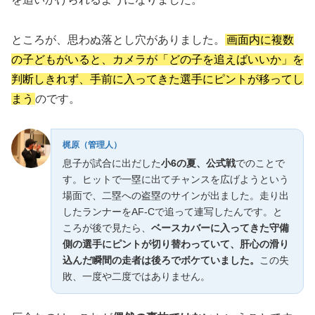
ところが、思わぬ落とし穴がありました。
画面内に複数
の子どもがいると、カメラが「どの子を追えばいいか」を
判断しきれず、手前に入ってきた選手にピントが移ってし
まう
のです。
梶原（管理人）
息子が試合に出だした
小6の夏、公式戦
でのことで
す。ヒットで一塁に出てチャンスを広げようという
場面で、二塁への盗塁のサインが出ました。走り出
したランナーをAF-Cで追って連写したんです。と
ころが後で見たら、
ベースカバーに入ってきた守備
側の選手にピントが切り替わっていて、肝心の滑り
込んだ瞬間の走者は後ろでボケていました。
この失
敗、一度や二度ではありません。