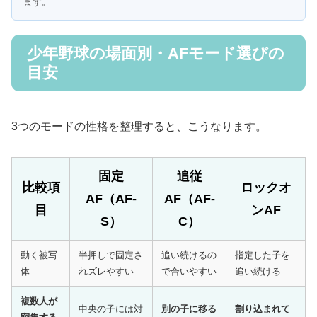
ます。
少年野球の場面別・AFモード選びの
目安
3つのモードの性格を整理すると、こうなります。
固定
追従
比較項
ロックオ
AF（AF-
AF（AF-
目
ンAF
S）
C）
動く被写
半押しで固定さ
追い続けるの
指定した子を
体
れズレやすい
で合いやすい
追い続ける
複数人が
中央の子には対
別の子に移る
割り込まれて