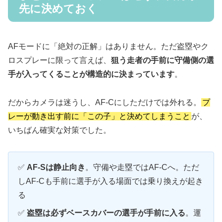
先に決めておく
AFモードに「絶対の正解」はありません。ただ盗塁やク
ロスプレーに限って言えば、
狙う走者の手前に守備側の選
手が入ってくることが構造的に決まっています
。
だからカメラは迷うし、AF-Cにしただけでは外れる。
プ
レーが動き出す前に「この子」と決めてしまうこと
が、
いちばん確実な対策でした。
✅
AF-Sは静止向き
。守備や走塁ではAF-Cへ。ただ
しAF-Cも手前に選手が入る場面では乗り換えが起き
る
✅
盗塁は必ずベースカバーの選手が手前に入る
。運