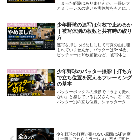
しまった経験はありませんか。一眼レフ
とミラーレスの違いを実体験をもとに解
説します。
少年野球の連写は何枚で止めるか
少年野球の撮り方基本
｜被写体別の枚数と共有時の絞り
方
連写を押しっぱなしにして写真の山に埋
もれていませんか。バッターは3〜4枚、
ピッチャーは10枚前後など、被写体ごと
の連写枚数の目安と、共有までが良い循
環に入る絞り方を実体験をもとに解説し
ます。
少年野球のバッター撮影｜打ち方
少年野球の撮り方基本
で立ち位置を変えるフレーミング
の基本
バッターボックスの撮影で「うまく撮れ
ない」と感じているお父さんへ。右・左
バッター別の立ち位置、シャッタータイ
ミングのコツ、逆サイドから撮るメリッ
トまで、何万枚も撮り続けた経験から基
本をお伝えします。
少年野球の打席が撮れない原因はAF速度
｜一眼レフからミラーレスに替えて変わ