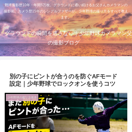
野球撮影歴10年・年間5万枚。グラウンドに通い続けるお父さんカメラマンの
撮影術。カメラ歴15年のシングルファザーが、少年野球の撮り方をすべて教え
ます。
グラウンドの瞬間を逃さない｜少年野球カメラマン父
の撮影ブログ
別の子にピントが合うのを防ぐAFモード
設定｜少年野球でロックオンを使うコツ
少年野球の撮り方基本