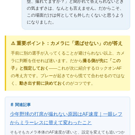
塁、撮れてますか？」と聞かれて答えられないとき
の気まずさは、なんとも言えません。だからこそ、
この場面だけは何としても外したくないと思うよう
になりました。
⚠️ 重要ポイント：カメラに「選ばせない」のが答え
手前に別の選手が入ってくることが避けられない以上、カメ
ラに判断を任せれば迷います。だから
撮る側が先に「この
子」と指定しておく
——これが次に紹介するロックオンAF
の考え方です。プレーが起きてから慌てて合わせるのではな
く、
動き出す前に決めておく
のがコツです。
📄 関連記事
少年野球の打席が撮れない原因はAF速度｜一眼レフ
からミラーレスに替えて変わったこと
そもそもカメラ本体のAF速度が遅いと、設定を変えても追いつか