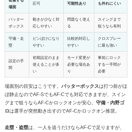
密集する
応可
可能性あり
も外れにくい
場面
バッター
動きが少なく対
問題なく使え
スイングまで
ボックス
応しやすい
る
狙うなら有利
守備・走
ピンぼけになり
比較的対応し
クロスプレー
塁
やすい
やすい
に最も強い
初期設定のまま
モード変更が
事前にロック
設定の手
使えることが多
必要な場合あ
する一手間が
間
い
り
必要
場面別の目安はこうです。
バッターボックス
は打つ前がほ
ぼ静止なのでAF-SでもAF-Cでも対応できますが、スイン
グまで狙うならAF-Cかロックオンが安心。
守備・内野ゴ
ロ
は選手が突然動き出すのでAF-Cかロックオン推奨。
走塁・盗塁
は、一人を追うだけならAF-Cで足りますが、