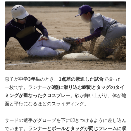
息子が
中学3年生
のとき、
1点差の緊迫した試合
で撮った
一枚です。ランナーが
3塁に滑り込む瞬間とタッグのタイ
ミングが重なったクロスプレー
。砂が舞い上がり、体が地
面と平行になるほどのスライディング。
サードの選手がグローブを下に叩きつけるように差し込ん
でいます。
ランナーとボールとタッグが同じフレームに収