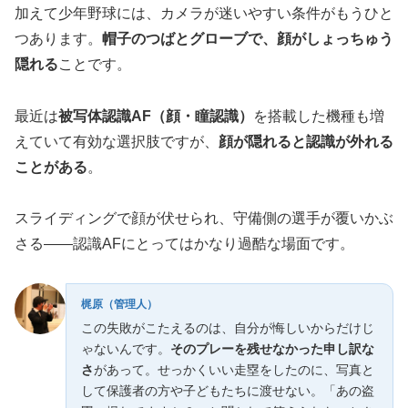
加えて少年野球には、カメラが迷いやすい条件がもうひと
つあります。
帽子のつばとグローブで、顔がしょっちゅう
隠れる
ことです。
最近は
被写体認識AF（顔・瞳認識）
を搭載した機種も増
えていて有効な選択肢ですが、
顔が隠れると認識が外れる
ことがある
。
スライディングで顔が伏せられ、守備側の選手が覆いかぶ
さる——認識AFにとってはかなり過酷な場面です。
梶原（管理人）
この失敗がこたえるのは、自分が悔しいからだけじ
ゃないんです。
そのプレーを残せなかった申し訳な
さ
があって。せっかくいい走塁をしたのに、写真と
して保護者の方や子どもたちに渡せない。「あの盗