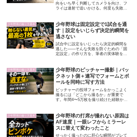
向をいち早く判断してカメラを向け、フ
ライは連射で追いかける。何度も失敗を
重ねながらつかんだ「予測して動く」コ
ツを、実体験をもとに紹介します。
少年野球は固定設定で1試合を通
少年野球の撮り方基本
す｜設定をいじらず決定的瞬間を
逃さない
試合中に設定をいじったら決定的瞬間を
逃した——そんな失敗を防ぐための「固
定設定」の作り方を、筆者の実体験をも
とに解説します。シャッタースピード・F
値・AFの基本値と、自分に合った設定を
見つける方法がわかります。
少年野球のピッチャー撮影｜バッ
少年野球の撮り方基本
クネット側＋連写でフォームとボ
ールを同時に写す方法
ピッチャーの投球フォームをかっこよく
撮るには「どこから撮るか」が重要で
す。年間4〜5万枚を撮り続けた経験か
ら、ベストポジションの選び方・連射の
使い方・複数角度での撮影法をお伝えし
ます。
少年野球の打席が撮れない原因は
少年野球の撮り方基本
AF速度｜一眼レフからミラーレ
スに替えて変わったこと
せっかく撮ったのに肝心な瞬間がブレて