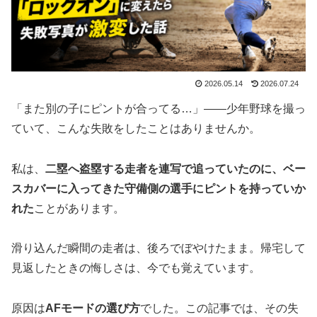
2026.05.14
2026.07.24
「また別の子にピントが合ってる…」——少年野球を撮っ
ていて、こんな失敗をしたことはありませんか。
私は、
二塁へ盗塁する走者を連写で追っていたのに、ベー
スカバーに入ってきた守備側の選手にピントを持っていか
れた
ことがあります。
滑り込んだ瞬間の走者は、後ろでぼやけたまま。帰宅して
見返したときの悔しさは、今でも覚えています。
原因は
AFモードの選び方
でした。この記事では、その失