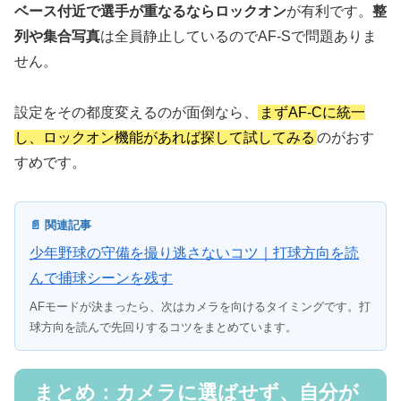
ベース付近で選手が重なるならロックオン
が有利です。
整
列や集合写真
は全員静止しているのでAF-Sで問題ありま
せん。
設定をその都度変えるのが面倒なら、
まずAF-Cに統一
し、ロックオン機能があれば探して試してみる
のがおす
すめです。
📄 関連記事
少年野球の守備を撮り逃さないコツ｜打球方向を読
んで捕球シーンを残す
AFモードが決まったら、次はカメラを向けるタイミングです。打
球方向を読んで先回りするコツをまとめています。
まとめ：カメラに選ばせず、自分が