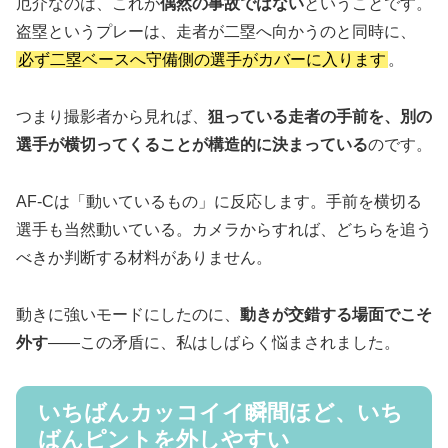
厄介なのは、これが
偶然の事故ではない
ということです。
盗塁というプレーは、走者が二塁へ向かうのと同時に、
必ず二塁ベースへ守備側の選手がカバーに入ります
。
つまり撮影者から見れば、
狙っている走者の手前を、別の
選手が横切ってくることが構造的に決まっている
のです。
AF-Cは「動いているもの」に反応します。手前を横切る
選手も当然動いている。カメラからすれば、どちらを追う
べきか判断する材料がありません。
動きに強いモードにしたのに、
動きが交錯する場面でこそ
外す
——この矛盾に、私はしばらく悩まされました。
いちばんカッコイイ瞬間ほど、いち
ばんピントを外しやすい